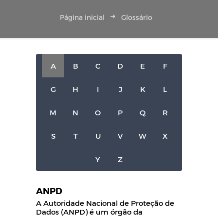
Página inicial
Glossário
A
B
C
D
E
F
G
H
I
J
K
L
M
N
O
P
Q
R
S
T
U
V
W
X
Y
Z
ANPD
A Autoridade Nacional de Proteção de
Dados (ANPD) é um órgão da